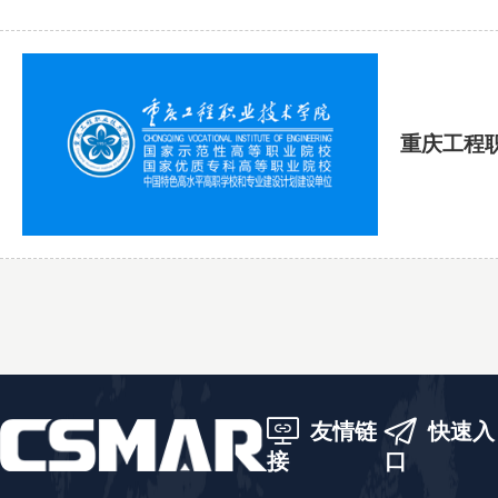
重庆工程
友情链
快速入
接
口