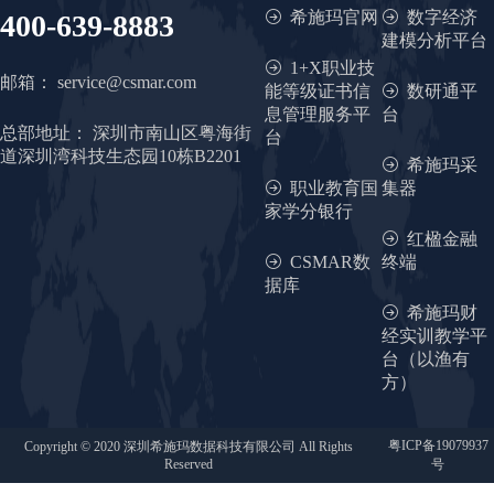
希施玛官网
数字经济
400-639-8883
建模分析平台
1+X职业技
邮箱：
service@csmar.com
能等级证书信
数研通平
息管理服务平
台
总部地址：
深圳市南山区粤海街
台
道深圳湾科技生态园10栋B2201
希施玛采
职业教育国
集器
家学分银行
红楹金融
CSMAR数
终端
据库
希施玛财
经实训教学平
台（以渔有
方）
粤ICP备19079937
Copyright © 2020 深圳希施玛数据科技有限公司 All Rights
Reserved
号